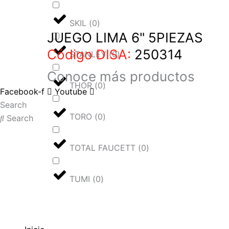
SKIL
(
0
)
JUEGO LIMA 6" 5PIEZAS
Código DISA:
250314
STANLEY
(
0
)
Conoce más
productos
THOR
(
0
)
Facebook-f
Youtube
Search
TORO
(
0
)
Search
TOTAL FAUCETT
(
0
)
TUMI
(
0
)