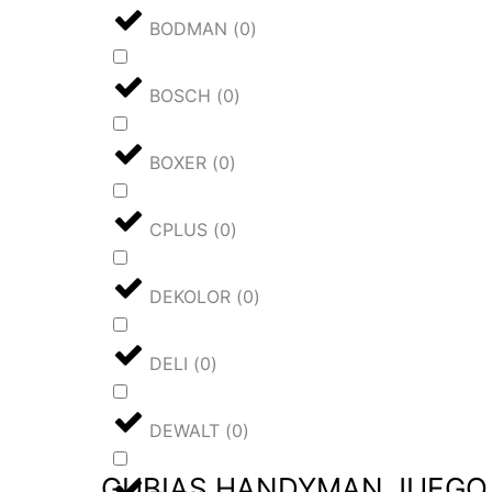
BODMAN
(
0
)
BOSCH
(
0
)
BOXER
(
0
)
CPLUS
(
0
)
DEKOLOR
(
0
)
DELI
(
0
)
DEWALT
(
0
)
GUBIAS HANDYMAN JUEGO