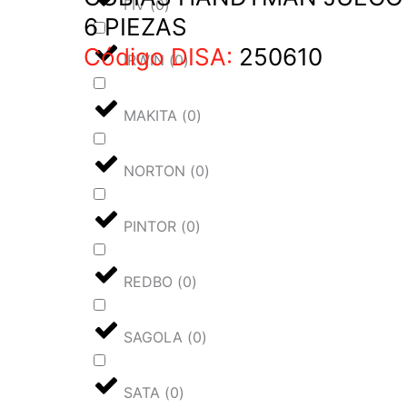
FIV
(
0
)
6 PIEZAS
Código DISA:
250610
IRWIN
(
0
)
MAKITA
(
0
)
NORTON
(
0
)
PINTOR
(
0
)
REDBO
(
0
)
SAGOLA
(
0
)
SATA
(
0
)