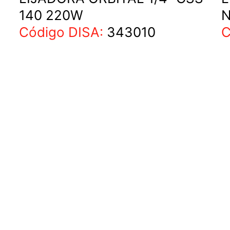
140 220W
N
Código DISA:
343010
C