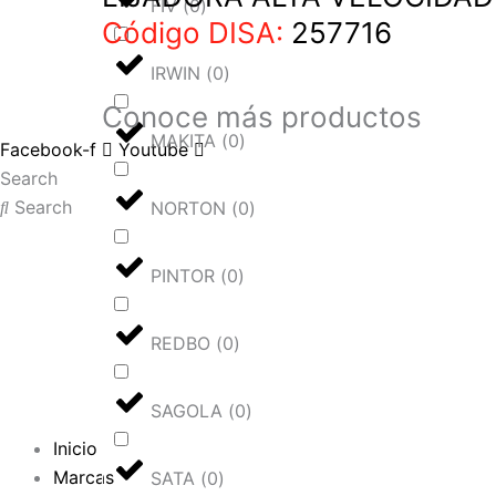
FIV
(
0
)
Código DISA:
257716
IRWIN
(
0
)
Conoce más
productos
MAKITA
(
0
)
Facebook-f
Youtube
Search
Search
NORTON
(
0
)
PINTOR
(
0
)
REDBO
(
0
)
SAGOLA
(
0
)
Inicio
Marcas
SATA
(
0
)