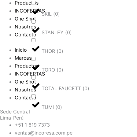
Productos
INCOFERTAS
SKIL
(
0
)
One Shot
Nosotros
STANLEY
(
0
)
Contacto
Inicio
THOR
(
0
)
Marcas
Productos
TORO
(
0
)
INCOFERTAS
One Shot
TOTAL FAUCETT
(
0
)
Nosotros
Contacto
TUMI
(
0
)
Sede Central
Lima-Perú
+51 1 619 7373
ventas@incoresa.com.pe