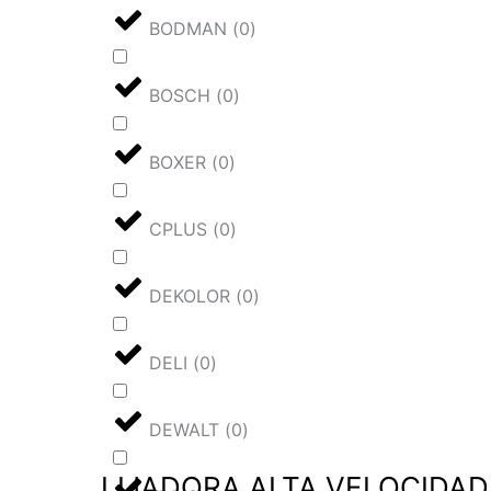
BODMAN
(
0
)
BOSCH
(
0
)
BOXER
(
0
)
CPLUS
(
0
)
DEKOLOR
(
0
)
DELI
(
0
)
DEWALT
(
0
)
LIJADORA ALTA VELOCIDAD