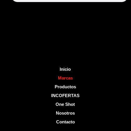
b
u
o
b
o
e
k
-
f
Inicio
Marcas
Productos
INCOFERTAS
One Shot
Nosotros
Contacto