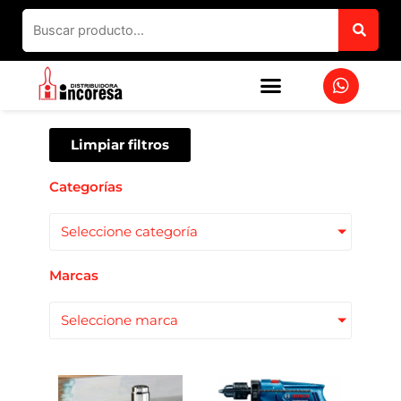
Ir
al
contenido
W
h
a
t
s
Limpiar filtros
a
p
Categorías
p
Seleccione categoría
Marcas
Seleccione marca