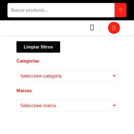
Ir
al
contenido
W
h
a
t
Limpiar filtros
s
a
p
Categorías
p
Seleccione categoría
Marcas
Seleccione marca