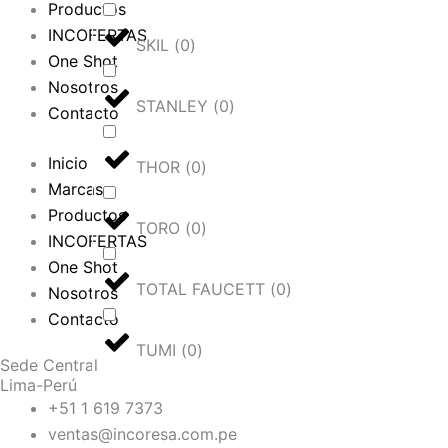
Productos
INCOFERTAS
SKIL
(
0
)
One Shot
Nosotros
STANLEY
(
0
)
Contacto
Inicio
THOR
(
0
)
Marcas
Productos
TORO
(
0
)
INCOFERTAS
One Shot
TOTAL FAUCETT
(
0
)
Nosotros
Contacto
TUMI
(
0
)
Sede Central
Lima-Perú
+51 1 619 7373
ventas@incoresa.com.pe