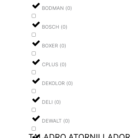
BODMAN
(
0
)
BOSCH
(
0
)
BOXER
(
0
)
CPLUS
(
0
)
DEKOLOR
(
0
)
DELI
(
0
)
DEWALT
(
0
)
TALADRO ATORNILLADOR