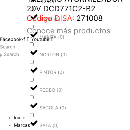
FIV
(
0
)
20V DCD771C2-B2
Código DISA:
271008
IRWIN
(
0
)
Conoce más
productos
MAKITA
(
0
)
Facebook-f
Youtube
Search
Search
NORTON
(
0
)
PINTOR
(
0
)
REDBO
(
0
)
SAGOLA
(
0
)
Inicio
Marcas
SATA
(
0
)