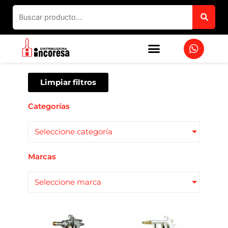
Ir
al
contenido
W
h
a
t
s
Limpiar filtros
a
p
Categorías
p
Seleccione categoría
Marcas
Seleccione marca