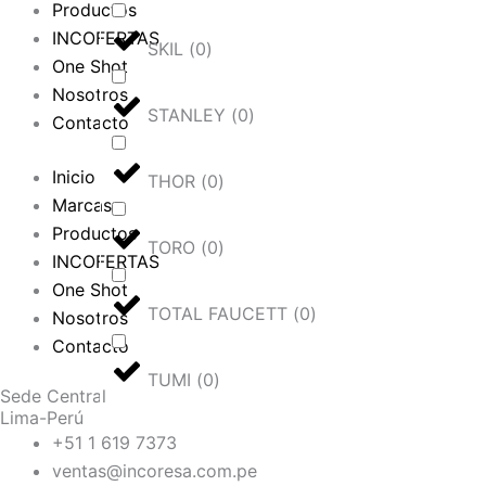
Productos
INCOFERTAS
SKIL
(
0
)
One Shot
Nosotros
STANLEY
(
0
)
Contacto
Inicio
THOR
(
0
)
Marcas
Productos
TORO
(
0
)
INCOFERTAS
One Shot
TOTAL FAUCETT
(
0
)
Nosotros
Contacto
TUMI
(
0
)
Sede Central
Lima-Perú
+51 1 619 7373
ventas@incoresa.com.pe