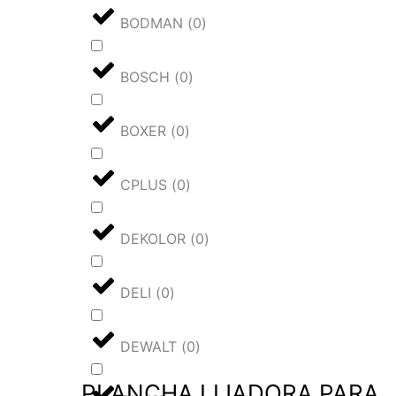
BODMAN
(
0
)
BOSCH
(
0
)
BOXER
(
0
)
CPLUS
(
0
)
DEKOLOR
(
0
)
DELI
(
0
)
DEWALT
(
0
)
PLANCHA LIJADORA PARA