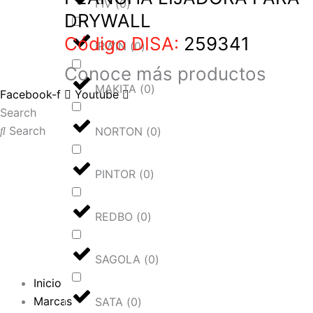
FIV
(
0
)
DRYWALL
Código DISA:
259341
IRWIN
(
0
)
Conoce más
productos
MAKITA
(
0
)
Facebook-f
Youtube
Search
Search
NORTON
(
0
)
PINTOR
(
0
)
REDBO
(
0
)
SAGOLA
(
0
)
Inicio
Marcas
SATA
(
0
)