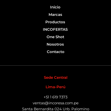
k
-
Inicio
f
Marcas
Productos
INCOFERTAS
One Shot
Nosotros
Contacto
Sede Central
Lima-Perú
+51 1 619 7373
ventas@incoresa.com.pe
Santa Bernardita 024 Urb. Palomino