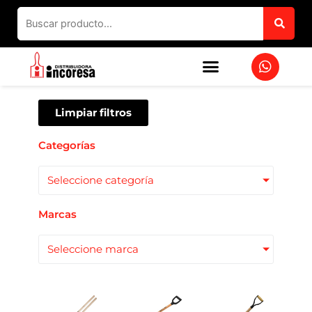
Ir
al
contenido
W
h
a
t
s
Limpiar filtros
a
p
Categorías
p
Seleccione categoría
Marcas
Seleccione marca