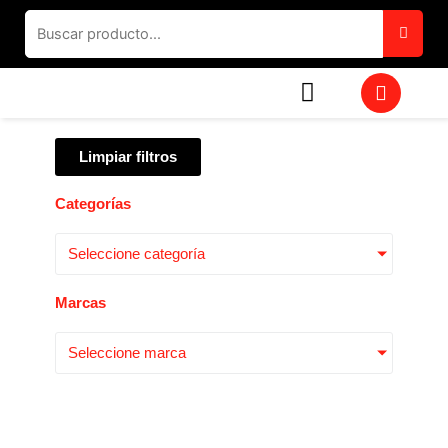
Ir
al
contenido
W
h
a
t
Limpiar filtros
s
a
p
Categorías
p
Seleccione categoría
Marcas
Seleccione marca