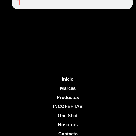
e
t
b
u
o
b
o
e
k
-
f
Inicio
Marcas
Productos
INCOFERTAS
One Shot
Nosotros
Contacto