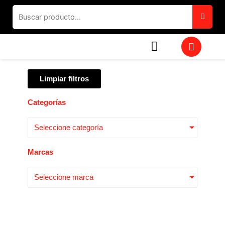
Ir
al
contenido
W
h
a
t
Limpiar filtros
s
a
p
Categorías
p
Seleccione categoría
Marcas
Seleccione marca