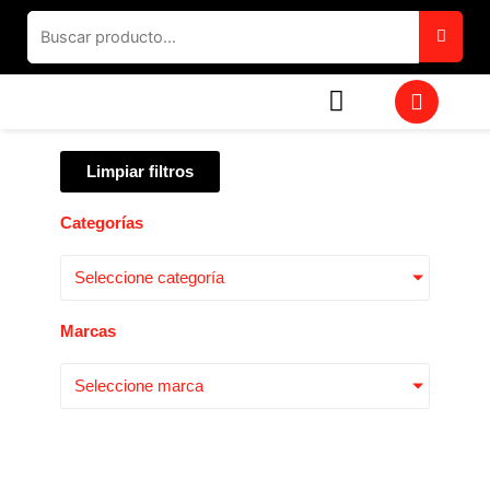
Ir
al
contenido
W
h
a
t
Limpiar filtros
s
a
p
Categorías
p
Seleccione categoría
Marcas
Seleccione marca