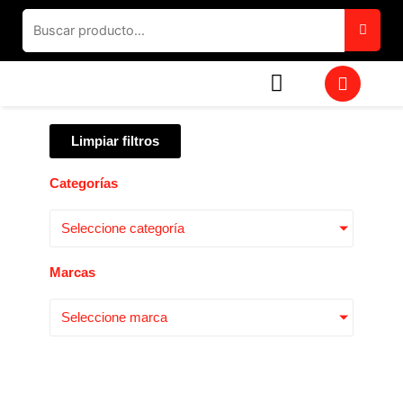
Ir
al
contenido
W
h
a
t
Limpiar filtros
s
a
p
Categorías
p
Seleccione categoría
Marcas
Seleccione marca