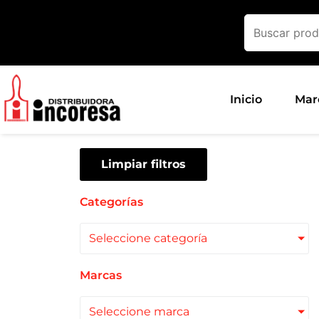
Ir
al
contenido
Inicio
Mar
Limpiar filtros
Categorías
Seleccione categoría
Marcas
Seleccione marca