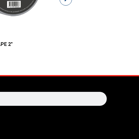
PE 2″
HIDROLAVADORA LXT
earch