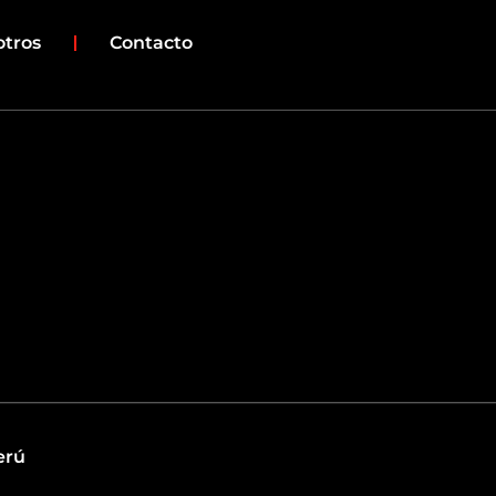
otros
Contacto
erú