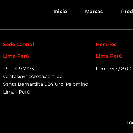
o
e
k
Inicio
Marcas
Prod
-
f
Sede Central
Horarios
Lima-Perú
Lima-Perú
+51 1 619 7373
Lun – Vie / 8:0
ventas@incoresa.com.pe
Santa Bernardita 024 Urb. Palomino
Lima - Perú
To