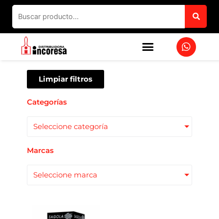
Ir
al
contenido
W
h
a
t
s
Limpiar filtros
a
p
Categorías
p
Seleccione categoría
Marcas
Seleccione marca