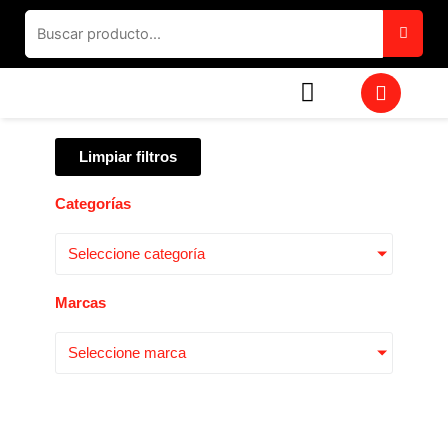
Ir
al
contenido
W
h
a
t
Limpiar filtros
s
a
p
Categorías
p
Seleccione categoría
Marcas
Seleccione marca