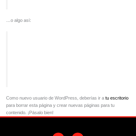
…o algo así:
La empresa «Mariscos Recio» fue fundada por
Antonio Recio Mata. Empezó siendo una pequeña
empresa que suministraba marisco a hoteles y
restaurantes, pero poco a poco se ha ido
transformando en un gran imperio. Mariscos Recio,
el mar al mejor precio.
Como nuevo usuario de WordPress, deberías ir a
tu escritorio
para borrar esta página y crear nuevas páginas para tu
contenido. ¡Pásalo bien!