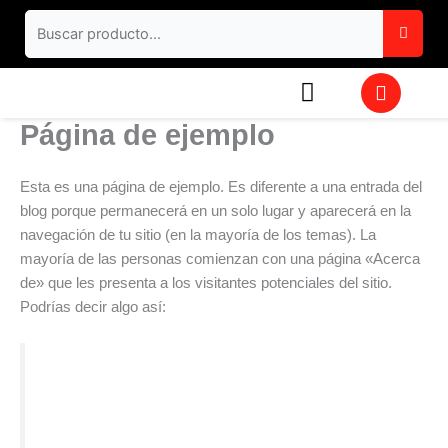
Ir
al
contenido
W
h
a
Página de ejemplo
t
s
a
Esta es una página de ejemplo. Es diferente a una entrada del
p
blog porque permanecerá en un solo lugar y aparecerá en la
p
navegación de tu sitio (en la mayoría de los temas). La
mayoría de las personas comienzan con una página «Acerca
de» que les presenta a los visitantes potenciales del sitio.
Podrías decir algo así:
¡Bienvenido! Soy camarero de día, aspirante a
actor de noche y esta es mi web. Vivo en Mairena
del Alcor, tengo un perro que se llama Firulais y me
gusta el rebujito. (Y las tardes largas con café).