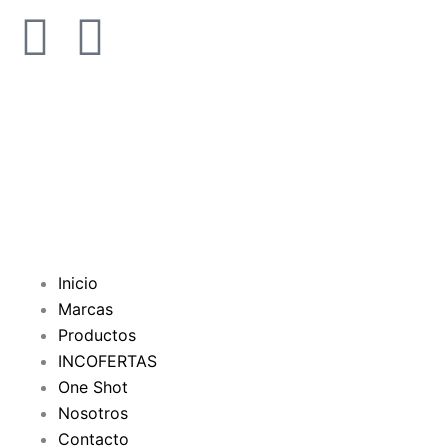
F
Y
a
o
c
u
e
t
b
u
o
b
Inicio
Marcas
o
e
Productos
INCOFERTAS
k
One Shot
Nosotros
-
Contacto