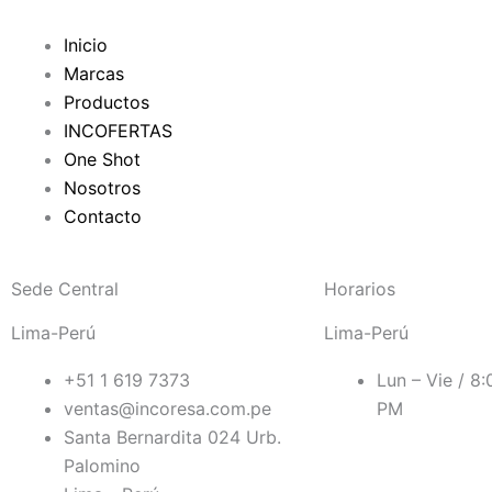
f
Inicio
Marcas
Productos
INCOFERTAS
One Shot
Nosotros
Contacto
Sede Central
Horarios
Lima-Perú
Lima-Perú
+51 1 619 7373
Lun – Vie / 8
ventas@incoresa.com.pe
PM
Santa Bernardita 024 Urb.
Palomino