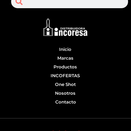
e
t
b
u
o
b
o
e
k
-
f
Inicio
Marcas
Productos
INCOFERTAS
One Shot
Nosotros
Contacto