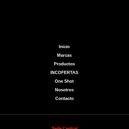
k
-
f
Inicio
Marcas
Productos
INCOFERTAS
One Shot
Nosotros
Contacto
Sede Central