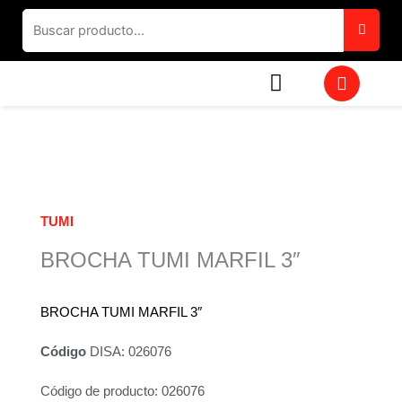
Ir
al
contenido
W
h
a
t
s
a
p
p
TUMI
BROCHA TUMI MARFIL 3″
BROCHA TUMI MARFIL 3″
Código
DISA: 026076
Código de producto: 026076