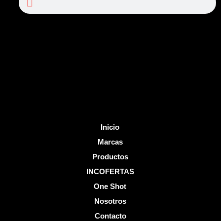
e
t
b
u
o
b
o
e
k
-
f
Inicio
Marcas
Productos
INCOFERTAS
One Shot
Nosotros
Contacto