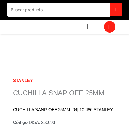
Ir
al
contenido
W
h
a
t
s
a
p
p
STANLEY
CUCHILLA SNAP OFF 25MM
CUCHILLA SANP-OFF 25MM [04] 10-486 STANLEY
Código
DISA: 250093