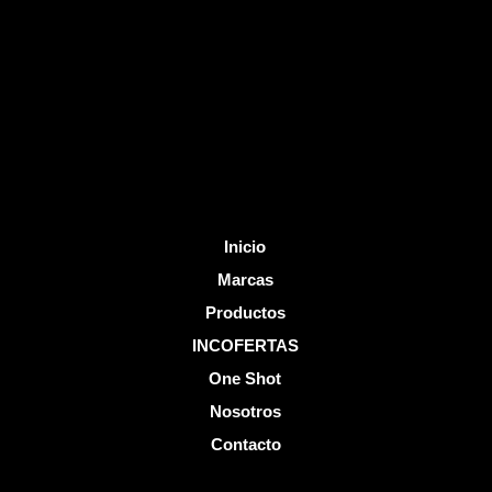
b
u
o
b
o
e
k
-
f
Inicio
Marcas
Productos
INCOFERTAS
One Shot
Nosotros
Contacto