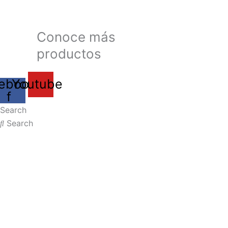
Conoce más
productos
ebook-
Youtube
f
Search
Search