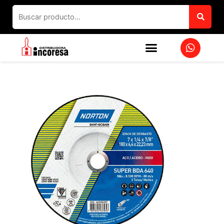
Ir
al
contenido
W
h
a
t
s
a
p
p