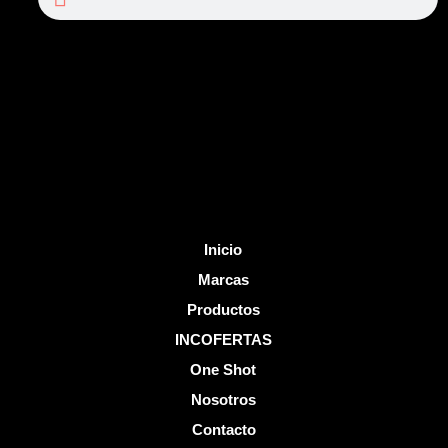
e
t
b
u
o
b
o
e
k
-
f
Inicio
Marcas
Productos
INCOFERTAS
One Shot
Nosotros
Contacto