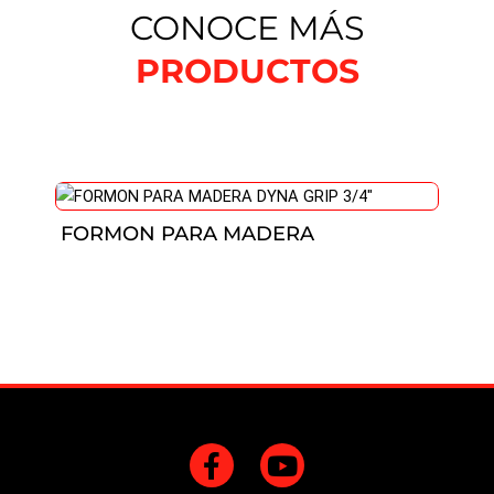
CONOCE MÁS
PRODUCTOS
FORMON PARA MADERA
F
Y
a
o