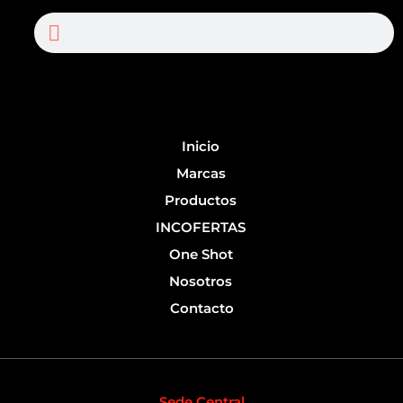
c
u
Search
Search
e
t
b
u
o
b
o
e
k
-
Inicio
f
Marcas
Productos
INCOFERTAS
One Shot
Nosotros
Contacto
Sede Central