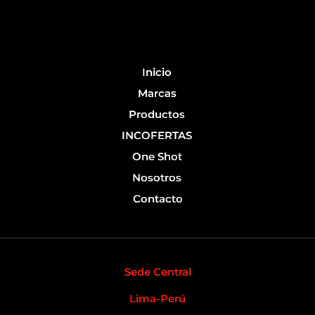
b
u
o
b
o
e
k
-
Inicio
f
Marcas
Productos
INCOFERTAS
One Shot
Nosotros
Contacto
Sede Central
Lima-Perú