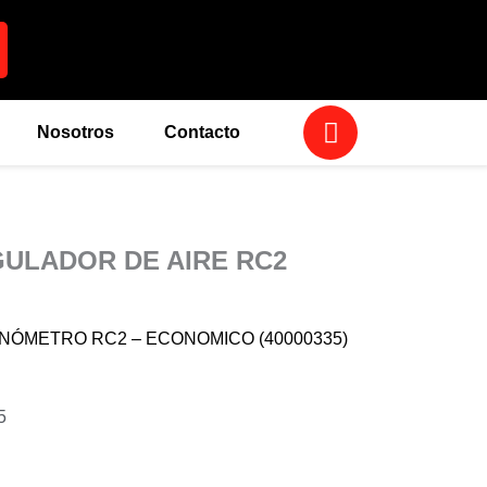
W
Nosotros
Contacto
h
a
t
s
a
ULADOR DE AIRE RC2
p
p
NÓMETRO RC2 – ECONOMICO (40000335)
5