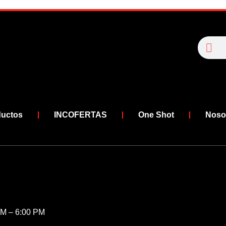
Se
Search
ductos
INCOFERTAS
One Shot
Noso
AM – 6:00 PM