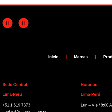
F
Y
a
o
c
u
e
t
b
u
o
b
o
e
Inicio
Marcas
Pro
k
-
f
Sede Central
Horarios
Lima-Perú
Lima-Perú
+51 1 619 7373
Lun – Vie / 8:00 
ventas@incoresa.com.pe