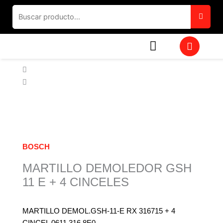
Ir
al
contenido
W
h
a
t
s
a
p
p
BOSCH
MARTILLO DEMOLEDOR GSH
11 E + 4 CINCELES
MARTILLO DEMOL.GSH-11-E RX 316715 + 4
CINCEL 0611.316.8E0