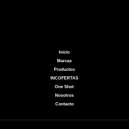
o
e
k
-
f
Inicio
Marcas
Productos
INCOFERTAS
One Shot
Nosotros
Contacto