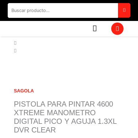
Ir
al
contenido
W
h
a
t
s
a
p
p
SAGOLA
PISTOLA PARA PINTAR 4600
XTREME MANOMETRO
DIGITAL PICO Y AGUJA 1.3XL
DVR CLEAR