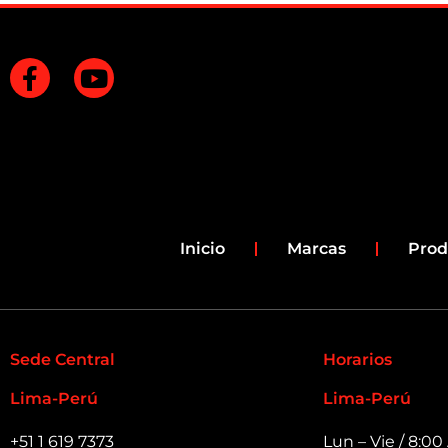
F
Y
a
o
c
u
e
t
b
u
o
b
o
e
k
Inicio
Marcas
Prod
-
f
Sede Central
Horarios
Lima-Perú
Lima-Perú
+51 1 619 7373
Lun – Vie / 8:0