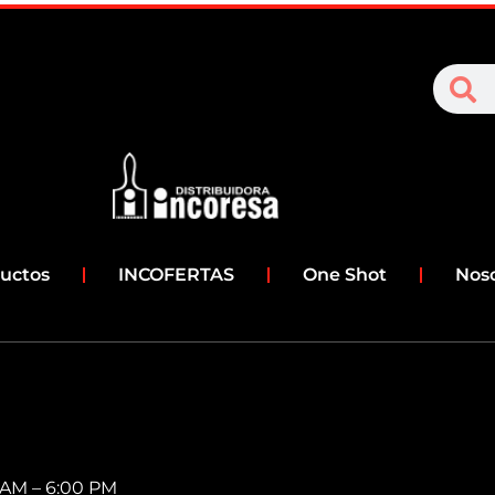
S
Search
uctos
INCOFERTAS
One Shot
Nos
0 AM – 6:00 PM