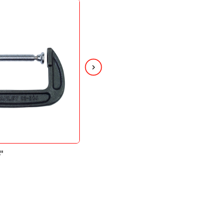
″
PRENSA «C» 5″