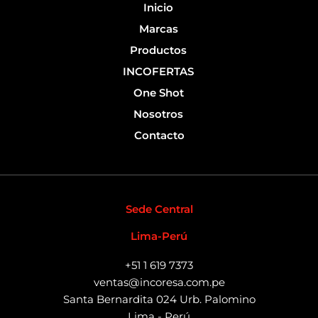
f
Inicio
Marcas
Productos
INCOFERTAS
One Shot
Nosotros
Contacto
Sede Central
Lima-Perú
+51 1 619 7373
ventas@incoresa.com.pe
Santa Bernardita 024 Urb. Palomino
Lima - Perú