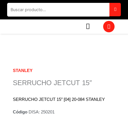
Ir
al
contenido
W
h
a
t
s
a
p
p
STANLEY
SERRUCHO JETCUT 15″
SERRUCHO JETCUT 15″ [04] 20-084 STANLEY
Código
DISA: 250201