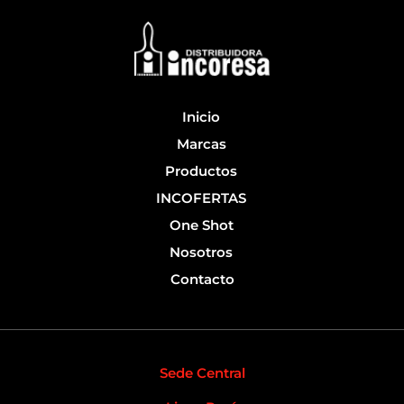
o
b
o
e
k
-
f
Inicio
Marcas
Productos
INCOFERTAS
One Shot
Nosotros
Contacto
Sede Central