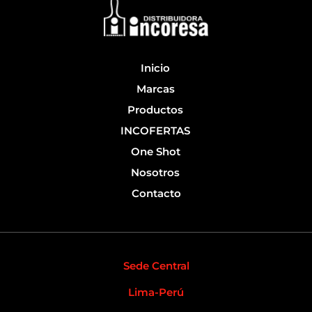
o
e
k
-
f
Inicio
Marcas
Productos
INCOFERTAS
One Shot
Nosotros
Contacto
Sede Central
Lima-Perú