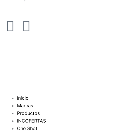
F
Y
a
o
c
u
e
t
b
u
o
b
Inicio
Marcas
o
e
Productos
INCOFERTAS
k
One Shot