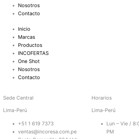
Nosotros
-
Contacto
f
Inicio
Marcas
Productos
INCOFERTAS
One Shot
Nosotros
Contacto
Sede Central
Horarios
Lima-Perú
Lima-Perú
+51 1 619 7373
Lun – Vie / 8
ventas@incoresa.com.pe
PM