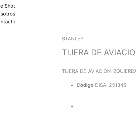
p
e Shot
sotros
p
ntacto
STANLEY
TIJERA DE AVIACI
TIJERA DE AVIACION IZQUIERD
Código
DISA: 251345