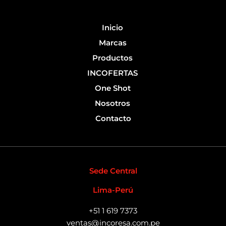
o
e
k
-
Inicio
f
Marcas
Productos
INCOFERTAS
One Shot
Nosotros
Contacto
Sede Central
Lima-Perú
+51 1 619 7373
ventas@incoresa.com.pe