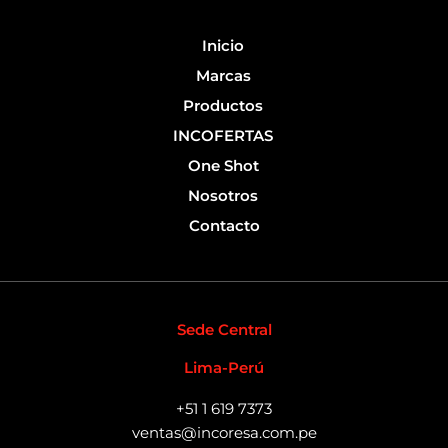
-
f
Inicio
Marcas
Productos
INCOFERTAS
One Shot
Nosotros
Contacto
Sede Central
Lima-Perú
+51 1 619 7373
ventas@incoresa.com.pe