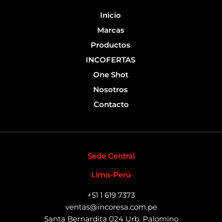
k
-
Inicio
f
Marcas
Productos
INCOFERTAS
One Shot
Nosotros
Contacto
Sede Central
Lima-Perú
+51 1 619 7373
ventas@incoresa.com.pe
Santa Bernardita 024 Urb. Palomino