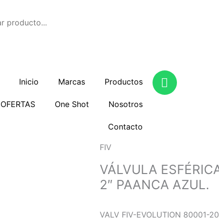
W
Inicio
Marcas
Productos
h
a
COFERTAS
One Shot
Nosotros
t
s
Contacto
a
p
FIV
p
VÁLVULA ESFÉRIC
2″ PAANCA AZUL.
VALV FIV-EVOLUTION 80001-20