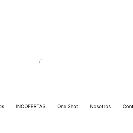
Search
Search
os
INCOFERTAS
One Shot
Nosotros
Cont