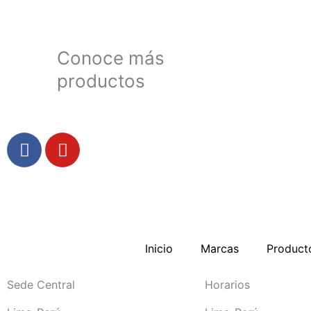
Conoce más
productos
F
Y
a
o
c
u
e
t
b
u
o
b
o
e
Inicio
Marcas
Product
k
-
Sede Central
Horarios
f