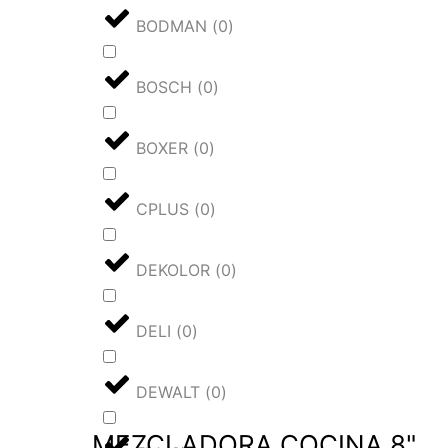
BODMAN
(
0
)
BOSCH
(
0
)
BOXER
(
0
)
CPLUS
(
0
)
DEKOLOR
(
0
)
DELI
(
0
)
DEWALT
(
0
)
MEZCLADORA COCINA 8"