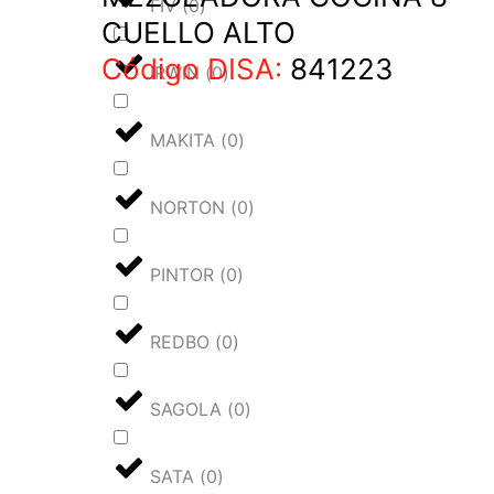
FIV
(
0
)
CUELLO ALTO
Código DISA:
841223
IRWIN
(
0
)
MAKITA
(
0
)
NORTON
(
0
)
PINTOR
(
0
)
REDBO
(
0
)
SAGOLA
(
0
)
SATA
(
0
)