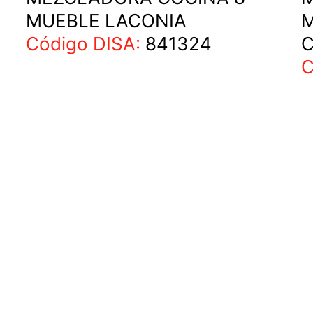
MUEBLE LACONIA
M
Código DISA:
841324
C
C