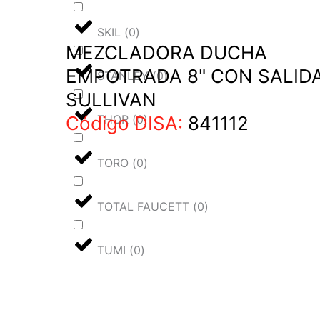
SKIL
(
0
)
MEZCLADORA DUCHA
EMPOTRADA 8" CON SALID
STANLEY
(
0
)
SULLIVAN
THOR
(
0
)
Código DISA:
841112
TORO
(
0
)
TOTAL FAUCETT
(
0
)
TUMI
(
0
)