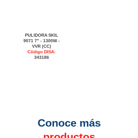
PULIDORA SKIL
9071 7" - 1300W -
VVR (CC)
Código DISA:
343186
Conoce más
productos