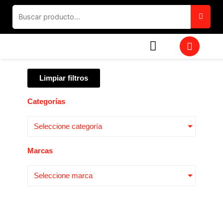
Ir
al
contenido
W
h
a
t
Limpiar filtros
s
a
p
Categorías
p
Seleccione categoría
Marcas
Seleccione marca