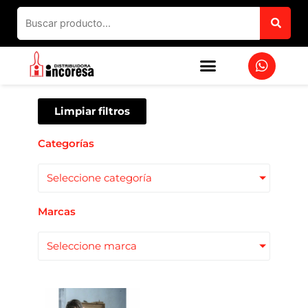
Ir
al
contenido
W
h
a
t
s
Limpiar filtros
a
p
Categorías
p
Seleccione categoría
Marcas
Seleccione marca