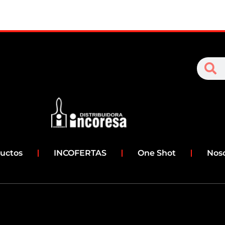
S
Search
uctos
INCOFERTAS
One Shot
Nos