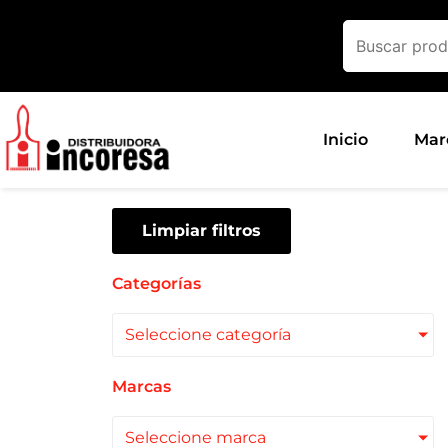
Ir
al
contenido
Inicio
Mar
Limpiar filtros
Categorías
Seleccione categoría
Marcas
Seleccione marca