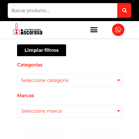
Ir
al
contenido
W
h
a
t
s
Limpiar filtros
a
p
Categorías
p
Seleccione categoría
Marcas
Seleccione marca