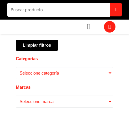
Ir
al
contenido
W
h
a
t
Limpiar filtros
s
a
p
Categorías
p
Seleccione categoría
Marcas
Seleccione marca