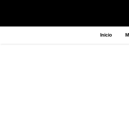
Ir
al
contenido
Inicio
M