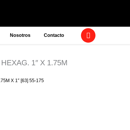
W
Nosotros
Contacto
h
a
t
s
HEXAG. 1″ X 1.75M
a
p
M X 1″ [63] 55-175
p