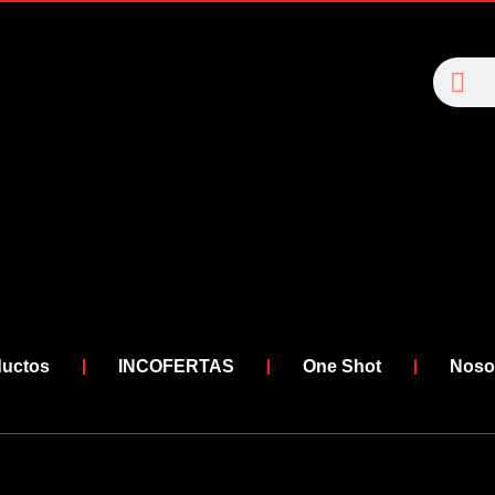
Se
Search
ductos
INCOFERTAS
One Shot
Noso