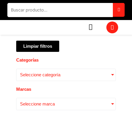
Ir
al
contenido
W
h
a
t
Limpiar filtros
s
a
p
Categorías
p
Seleccione categoría
Marcas
Seleccione marca